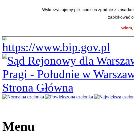
Elektroniczna Skrzynka Podawcza
|
Instrukcja korzystanie z BIP
|
Ma
Wykorzystujemy pliki cookies zgodnie z zasadam
czwartek, 6 sierpnia 2026 roku
Sąd Rejonowy
zablokować co
dla Warszawy Pragi - Południe
w Warszawie
wiem,
Pole wyszukiwania
Menu