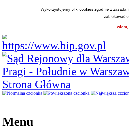
Elektroniczna Skrzynka Podawcza
|
Instrukcja korzystanie z BIP
|
Ma
Wykorzystujemy pliki cookies zgodnie z zasadam
niedziela, 9 sierpnia 2026 roku
Sąd Rejonowy
zablokować co
dla Warszawy Pragi - Południe
w Warszawie
wiem,
Pole wyszukiwania
Menu